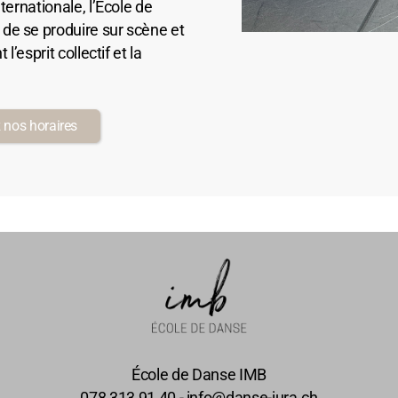
ternationale, l’École de
de se produire sur scène et
l’esprit collectif et la
 nos horaires
École de Danse IMB
078 313 91 40 - info@danse-jura.ch